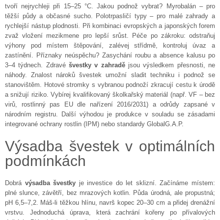
tvoří nejrychleji při 15–25 °C. Jakou podnož vybrat? Myrobalán – pro
těžší půdy a občasné sucho. Polotrpasličí typy – pro malé zahrady a
rychlejší nástup plodnosti. Při kombinaci evropských a japonských forem
zvaž vložení mezikmene pro lepší srůst. Péče po zákroku: odstraňuj
výhony pod místem štěpování, zalévej střídmě, kontroluj úvaz a
zastínění. Příznaky neúspěchu? Zasychání roubu a absence kalusu po
3–4 týdnech. Zdravé
švestky v zahradě
jsou výsledkem přesnosti, ne
náhody. Znalost nároků švestek umožní sladit techniku i podnož se
stanovištěm. Hotové stromky s vybranou podnoží zkracují cestu k úrodě
a snižují riziko. Vybírej kvalifikovaný školkařský materiál (např. VF – bez
virů, rostlinný pas EU dle nařízení 2016/2031) a odrůdy zapsané v
národním registru. Další výhodou je produkce v souladu se zásadami
integrované ochrany rostlin (IPM) nebo standardy GlobalG.A.P.
Výsadba švestek v optimálních
podmínkách
Dobrá
výsadba švestky
je investice do let sklizní. Začínáme místem:
plné slunce, závětří, bez mrazových kotlin. Půda úrodná, ale propustná;
pH 6,5–7,2. Máš-li těžkou hlínu, navrš kopec 20–30 cm a přidej drenážní
vrstvu. Jednoduchá úprava, která zachrání kořeny po přívalových