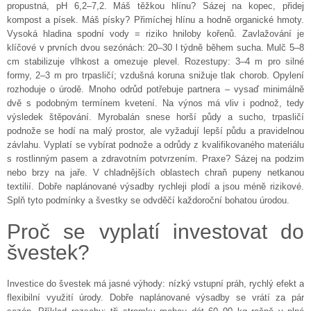
propustná, pH 6,2–7,2. Máš těžkou hlínu? Sázej na kopec, přidej
kompost a písek. Máš písky? Přimíchej hlínu a hodně organické hmoty.
Vysoká hladina spodní vody = riziko hniloby kořenů. Zavlažování je
klíčové v prvních dvou sezónách: 20–30 l týdně během sucha. Mulč 5–8
cm stabilizuje vlhkost a omezuje plevel. Rozestupy: 3–4 m pro silné
formy, 2–3 m pro trpasličí; vzdušná koruna snižuje tlak chorob. Opylení
rozhoduje o úrodě. Mnoho odrůd potřebuje partnera – vysaď minimálně
dvě s podobným termínem kvetení. Na výnos má vliv i podnož, tedy
výsledek štěpování. Myrobalán snese horší půdy a sucho, trpasličí
podnože se hodí na malý prostor, ale vyžadují lepší půdu a pravidelnou
závlahu. Vyplatí se vybírat podnože a odrůdy z kvalifikovaného materiálu
s rostlinným pasem a zdravotním potvrzením. Praxe? Sázej na podzim
nebo brzy na jaře. V chladnějších oblastech chraň pupeny netkanou
textilií. Dobře naplánované výsadby rychleji plodí a jsou méně rizikové.
Splň tyto podmínky a švestky se odvděčí každoroční bohatou úrodou.
Proč se vyplatí investovat do
švestek?
Investice do švestek má jasné výhody: nízký vstupní práh, rychlý efekt a
flexibilní využití úrody. Dobře naplánované výsadby se vrátí za pár