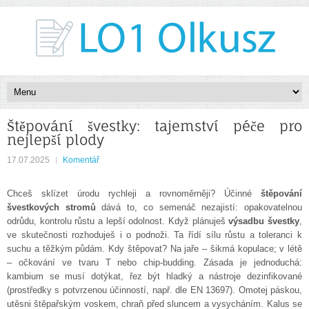
Štěpování švestky: tajemství péče pro
nejlepší plody
17.07.2025
Komentář
Chceš sklízet úrodu rychleji a rovnoměrněji? Účinné
štěpování
švestkových stromů
dává to, co semenáč nezajistí: opakovatelnou
odrůdu, kontrolu růstu a lepší odolnost. Když plánuješ
výsadbu švestky
,
ve skutečnosti rozhoduješ i o podnoži. Ta řídí sílu růstu a toleranci k
suchu a těžkým půdám. Kdy štěpovat? Na jaře – šikmá kopulace; v létě
– očkování ve tvaru T nebo chip-budding. Zásada je jednoduchá:
kambium se musí dotýkat, řez být hladký a nástroje dezinfikované
(prostředky s potvrzenou účinností, např. dle EN 13697). Omotej páskou,
utěsni štěpařským voskem, chraň před sluncem a vysycháním. Kalus se