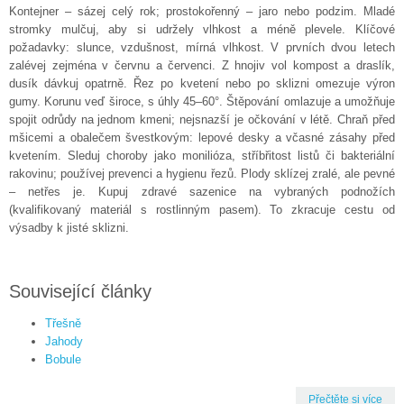
Kontejner – sázej celý rok; prostokořenný – jaro nebo podzim. Mladé
stromky mulčuj, aby si udržely vlhkost a méně plevele. Klíčové
požadavky: slunce, vzdušnost, mírná vlhkost. V prvních dvou letech
zalévej zejména v červnu a červenci. Z hnojiv vol kompost a draslík,
dusík dávkuj opatrně. Řez po kvetení nebo po sklizni omezuje výron
gumy. Korunu veď široce, s úhly 45–60°. Štěpování omlazuje a umožňuje
spojit odrůdy na jednom kmeni; nejsnazší je očkování v létě. Chraň před
mšicemi a obalečem švestkovým: lepové desky a včasné zásahy před
kvetením. Sleduj choroby jako monilióza, stříbřitost listů či bakteriální
rakovinu; používej prevenci a hygienu řezů. Plody sklízej zralé, ale pevné
– netřes je. Kupuj zdravé sazenice na vybraných podnožích
(kvalifikovaný materiál s rostlinným pasem). To zkracuje cestu od
výsadby k jisté sklizni.
Související články
Třešně
Jahody
Bobule
Přečtěte si více