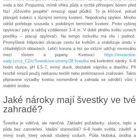
voda a bór. Propustná, mírně vlhká půda a rychlé přihnojení bórem před
fází „růžového poupěte“ omezují opad plůdků. To je klíčové, pokud
plánuješ kolekci s různými termíny kvetení. Nepodceňuj opylení. Mnoho
odrůd potřebuje souseda s podobným termínem kvetení. Proto vybírej
opylovací páry a udržuj vzdálenost 3–4 m. V době plného květu vynech
postřiky – pracují opylovači. Na tempo rozkvětu má vliv i podnož.
Promyšlené štěpování zkracuje cestu ke květům a stabilizuje úrodu v
chladnějších oblastech. Lehčí koruna a řez po sklizni udržují rovnováhu
mezi růstem a pupeny. Kvetoucí
https://moravske-
sady.cz/cs_CZ/c/Svestkove-stromy/28 švestka
má konkrétní nároky: 6–8
hodin slunce, pH 6,5–7, mírný dusík, dostatek vápníku a draslíku. Při
hrozbě mrazů použij netkanou textilii nebo protimrazové zrašování. Takto
připravené výsadby kvetou rovnoměrně a zahrada se odvděčí vůní i
stabilní úrodou.
Jaké nároky mají švestky ve tvé
zahradě?
Švestka je vděčná, ale náročná. Základní požadavky: slunce, teplo a
půda bez zamokření. Ideální stanoviště? 6–8 hodin světla, závětří a
mírný svah, který odvádí studený vzduch. Půda hluboká, úrodná a