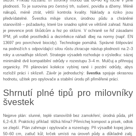
sezón. Příklad rozsahu: tři stromky mohou dát 60–90 kg ročně v plné
plodnosti. To je surovina pro čerstvý trh, sušení, povidla a džemy. Méně
nákupů, méně ztrát, větší kontrola kvality. Náklady a riziko jsou
předvídatelné. Švestka miluje slunce, úrodnou půdu a chráněné
stanoviště – požadavky, které lze snadno splnit ve většině zahrad. Nutná
je prevence proti škůdcům a řez po sklizni. V ochraně se řiď zásadami
IPM, při volbě prostředků a dezinfekce nářadí dbej na normy (např. EN
13697 pro povrchové biocidy). Technologie pomáhá. Správné štěpování
na podnožích s odpovídající silou růstu zkracuje nástup plodnosti na 2–3
roky a usnadňuje sklizeň. Strategie výsadeb rozhoduje o výsledku: sázej
minimálně dvě kompatibilní odrůdy v rozestupu 3–4 m. Mulčuj a přihnojuj
organicky. Při plánování kolekce vybírej rané i pozdní odrůdy, abys
rozložil práci i sklizeň. Závěr je jednoduchý:
švestka
spojuje okrasnou
hodnotu, užitek pro opylovače a stabilní úrodu při přiměřené práci.
Shrnutí plné tipů pro milovníky
švestek
Nejprve plán: slunné, teplé stanoviště bez zamokření; úrodná půda, pH
6,2–6,8. Praktický příklad: těžká hlína? Přimíchej kompost a písek, odtok
se zlepší. Plán zahrnuje i opylovače a rozestupy. Při výsadbě kopej jámu
50–60 cm, zatluč kůl; krček umísti na úroveň půdy a důkladně zalij.