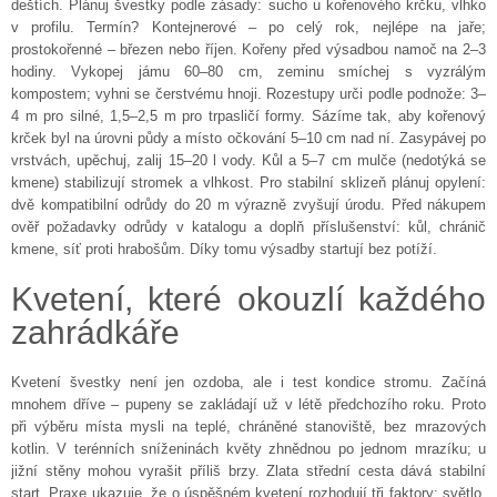
deštích. Plánuj švestky podle zásady: sucho u kořenového krčku, vlhko
v profilu. Termín? Kontejnerové – po celý rok, nejlépe na jaře;
prostokořenné – březen nebo říjen. Kořeny před výsadbou namoč na 2–3
hodiny. Vykopej jámu 60–80 cm, zeminu smíchej s vyzrálým
kompostem; vyhni se čerstvému hnoji. Rozestupy urči podle podnože: 3–
4 m pro silné, 1,5–2,5 m pro trpasličí formy. Sázíme tak, aby kořenový
krček byl na úrovni půdy a místo očkování 5–10 cm nad ní. Zasypávej po
vrstvách, upěchuj, zalij 15–20 l vody. Kůl a 5–7 cm mulče (nedotýká se
kmene) stabilizují stromek a vlhkost. Pro stabilní sklizeň plánuj opylení:
dvě kompatibilní odrůdy do 20 m výrazně zvyšují úrodu. Před nákupem
ověř požadavky odrůdy v katalogu a doplň příslušenství: kůl, chránič
kmene, síť proti hrabošům. Díky tomu výsadby startují bez potíží.
Kvetení, které okouzlí každého
zahrádkáře
Kvetení švestky není jen ozdoba, ale i test kondice stromu. Začíná
mnohem dříve – pupeny se zakládají už v létě předchozího roku. Proto
při výběru místa mysli na teplé, chráněné stanoviště, bez mrazových
kotlin. V terénních sníženinách květy zhnědnou po jednom mrazíku; u
jižní stěny mohou vyrašit příliš brzy. Zlata střední cesta dává stabilní
start. Praxe ukazuje, že o úspěšném kvetení rozhodují tři faktory: světlo,