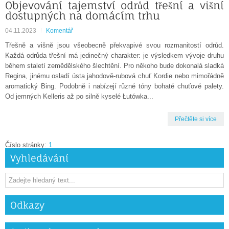
Objevování tajemství odrůd třešní a višní
dostupných na domácím trhu
04.11.2023
Komentář
Třešně a višně jsou všeobecně překvapivé svou rozmanitostí odrůd.
Každá odrůda třešní má jedinečný charakter: je výsledkem vývoje druhu
během staletí zemědělského šlechtění. Pro někoho bude dokonalá sladká
Regina, jinému osladí ústa jahodově-rubová chuť Kordie nebo mimořádně
aromatický Bing. Podobně i nabízejí různé tóny bohaté chuťové palety.
Od jemných Kelleris až po silně kyselé Łutówka...
Přečtěte si více
Číslo stránky:
1
Vyhledávání
Odkazy