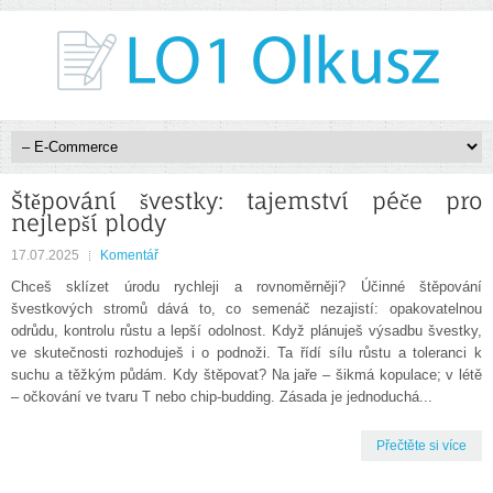
Štěpování švestky: tajemství péče pro
nejlepší plody
17.07.2025
Komentář
Chceš sklízet úrodu rychleji a rovnoměrněji? Účinné štěpování
švestkových stromů dává to, co semenáč nezajistí: opakovatelnou
odrůdu, kontrolu růstu a lepší odolnost. Když plánuješ výsadbu švestky,
ve skutečnosti rozhoduješ i o podnoži. Ta řídí sílu růstu a toleranci k
suchu a těžkým půdám. Kdy štěpovat? Na jaře – šikmá kopulace; v létě
– očkování ve tvaru T nebo chip-budding. Zásada je jednoduchá...
Přečtěte si více