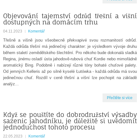
Objevování tajemství odrůd třešní a višní
dostupných na domácím trhu
04.11.2023
Komentář
Třešně a višně jsou všeobecně překvapivé svou rozmanitostí odrůd.
Každá odrůda třešní má jedinečný charakter: je výsledkem vývoje druhu
během staletí zemědělského šlechtění. Pro někoho bude dokonalá sladká
Regina, jinému osladí ústa jahodově-rubová chuť Kordie nebo mimořádně
aromatický Bing. Podobně i nabízejí různé tóny bohaté chuťové palety.
Od jemných Kelleris až po silně kyselé Łutówka - každá odrůda má svou
jedinečnou chuť. Rozdíl v ceně třešní a višní lze pochopit na základě
analýz...
Přečtěte si více
Když se pouštíte do dobrodružství výsadby
sazenic jahodníku, je důležité si uvědomit
jednoduchost tohoto procesu
22.05.2023
Komentář