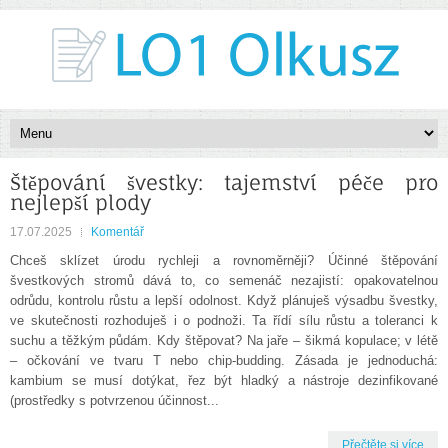
Štěpování švestky: tajemství péče pro
nejlepší plody
17.07.2025
Komentář
Chceš sklízet úrodu rychleji a rovnoměrněji? Účinné štěpování
švestkových stromů dává to, co semenáč nezajistí: opakovatelnou
odrůdu, kontrolu růstu a lepší odolnost. Když plánuješ výsadbu švestky,
ve skutečnosti rozhoduješ i o podnoži. Ta řídí sílu růstu a toleranci k
suchu a těžkým půdám. Kdy štěpovat? Na jaře – šikmá kopulace; v létě
– očkování ve tvaru T nebo chip-budding. Zásada je jednoduchá:
kambium se musí dotýkat, řez být hladký a nástroje dezinfikované
(prostředky s potvrzenou účinnost...
Přečtěte si více