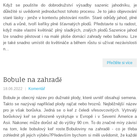
Když se pouštíte do dobrodružství výsadby sazenic jahodníku, je
důležité si uvědomit jednoduchost tohoto procesu. Je to jako objevování
staré lásky - jenže v kontextu pěstování rostlin. Staré odrůdy jahod, plné
chuti a vůně, tvoří keříky plné šťavnatých plodů. Představte si tu radost,
když máte vlastní květináč plný sladkých, zralých plodů.Sazenice jahod
lze snadno pěstovat i na malé ploše domácí zahrady nebo balkonu. Lze
je také snadno umístit do květináče a během růstu si užívat nezávislosti
n...
Přečtěte si více
Bobule na zahradě
18.06.2022
Komentář
Bobule je obecný název pro dužnaté plody, které uvnitř obsahují semena.
Takto se nazývají například plody rajčat nebo hroznů. Nejběžnější název
pro je však borůvka. Jedná se o keř z čeledi vřesovcovitých. Vytrvalý
borůvkový keř se přirozeně vyskytuje v Evropě i v Severní Americe a
Asii. Nakonec může dorůst až do výšky 90 cm. To do značné míry závisí
na tom, kde bobulový keř roste.Bobuloviny na zahradě - co je třeba
zohlednit při jejich výběru?Především bychom si měli uvědomit, že každé