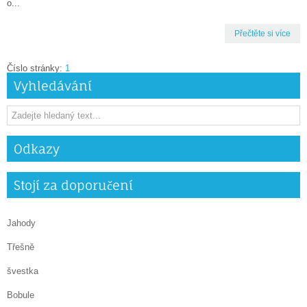
o...
Přečtěte si více
Číslo stránky:
1
Vyhledávání
Odkazy
Stojí za doporučení
Jahody
Třešně
švestka
Bobule